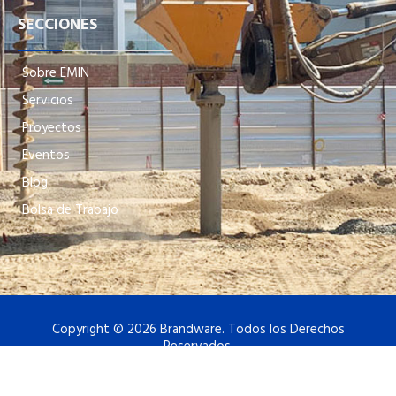
SECCIONES
Sobre EMIN
Servicios
Proyectos
Eventos
Blog
Bolsa de Trabajo
Copyright © 2026 Brandware. Todos los Derechos
Reservados.
Grupo EMIN
Alcance SIG
Política SIG
Canal de Denuncias