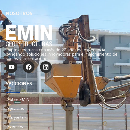
NOSOTROS
Empresa peruana con más de 20 años de experiencia
brindando soluciones innovadoras para el mejoramiento de
suelos y cimentaciones.
SECCIONES
Sobre EMIN
Servicios
Proyectos
Eventos