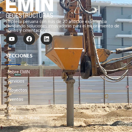
Empresa peruana con más de 20 años de experiencia
brindando soluciones innovadoras para el mejoramiento de
suelos y cimentaciones.
SECCIONES
Sobre EMIN
Servicios
Proyectos
Eventos
Blog
Bolsa de Trabajo