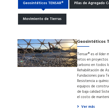
Geosintéticos TENSAR®
Pilas de Agregado 
Movimiento de Tierras
Geosintéticos
Tensar® es el líder 
retos en proyectos 
carbono en todos lo
Rehabilitación de A
Fundaciones para Te
Resistencia a quími
equipos de construc
de baja calidad Sis
el costo de manteni
Ver más