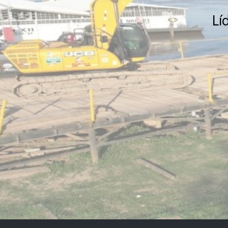
Lí
Ver Más