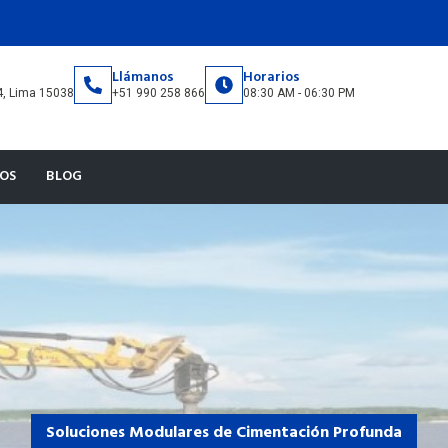
s
Llámanos
Horarios
34, Lima 15038
+51 990 258 866
08:30 AM - 06:30 PM
OS
BLOG
Soluciones Modulares de Cimentación Profunda