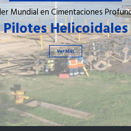
der Mundial en Cimentaciones Profun
Pilotes Helicoidales
Ver Más
Ver Más