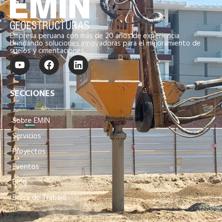
Empresa peruana con más de 20 años de experiencia
brindando soluciones innovadoras para el mejoramiento de
suelos y cimentaciones.
SECCIONES
Sobre EMIN
Servicios
Proyectos
Eventos
Blog
Bolsa de Trabajo