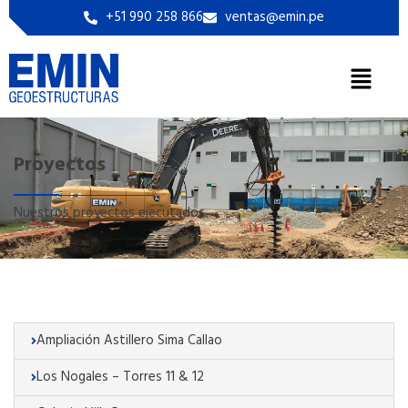
+51 990 258 866
ventas@emin.pe
Proyectos
Nuestros proyectos ejecutados
Ampliación Astillero Sima Callao
Los Nogales – Torres 11 & 12