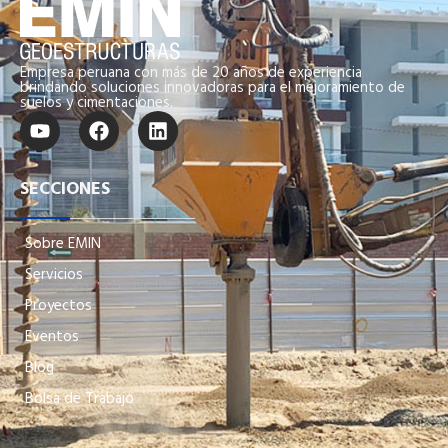
Empresa peruana con más de 20 años de experiencia
brindando soluciones innovadoras para el mejoramiento de
suelos y cimentaciones.
SECCIONES
Sobre EMIN
Servicios
Proyectos
Eventos
Blog
Bolsa de Trabajo