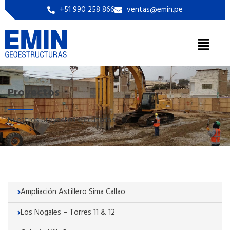
+51 990 258 866
ventas@emin.pe
Proyectos
Nuestros proyectos ejecutados
Ampliación Astillero Sima Callao
Los Nogales – Torres 11 & 12