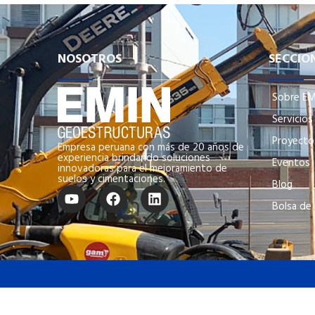
NOSOTROS
SECCIO
Sobre EM
Servicios
Proyecto
Empresa peruana con más de 20 años de
experiencia brindando soluciones
Eventos
innovadoras para el mejoramiento de
suelos y cimentaciones.
Blog
Bolsa de
Copyright © 2026 Brandware. Todos los Derechos Rese