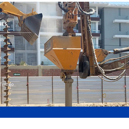
NES
IN
s
 Trabajo
rvados.
Grupo EMIN
Alcance SIG
Polític