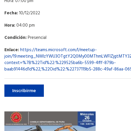
Hora: 07:00 pm
Fecha:
10/12/2022
Hora:
04:00 pm
Condición:
Presencial
Enlace:
https://teams.microsoft.com/l/meetup-
join/19:meeting_NWIzYWU3OTgtY2Q0My00MThmLWFlZjgtMTY
context=%7B%22Tid%22:%229525ba6b-5599-4fff-879b-
baab91446d1d%22,%22Oid%22:%22737119b5-288c-49af-86aa-
Inscribirme