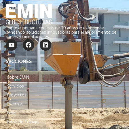
Empresa peruana con más de 20 años de experiencia
brindando soluciones innovadoras para el mejoramiento de
suelos y cimentaciones.
SECCIONES
Sobre EMIN
Servicios
Proyectos
Eventos
Blog
Bolsa de Trabajo