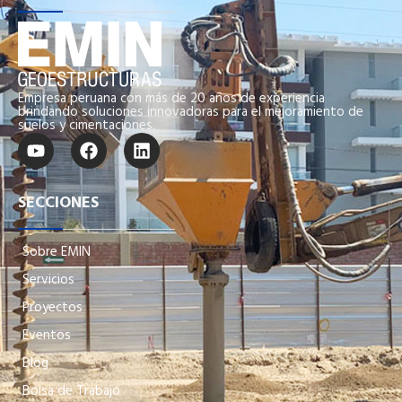
Empresa peruana con más de 20 años de experiencia
brindando soluciones innovadoras para el mejoramiento de
suelos y cimentaciones.
SECCIONES
Sobre EMIN
Servicios
Proyectos
Eventos
Blog
Bolsa de Trabajo